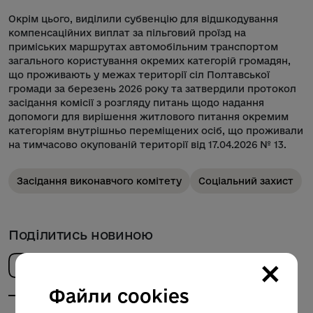
Окрім цього, виділили субвенцію для відшкодування
компенсаційних виплат за пільговий проїзд на
приміських маршрутах автомобільним транспортом
загального користування окремих категорій громадян,
що проживають у межах території сіл Полтавської
громади за березень 2026 року та затвердили протокол
засідання комісії з розгляду питань щодо надання
допомоги для вирішення житлового питання окремим
категоріям внутрішньо переміщених осіб, що проживали
на тимчасово окупованій території від 17.04.2026 № 13.
Засідання виконавчого комітету
Соціальний захист
Поділитись новиною
×
Файли cookies