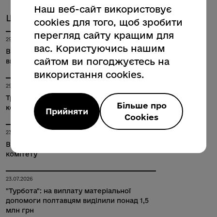
Наш веб-сайт використовує
Ще новини за темами
cookies для того, щоб зробити
перегляд сайту кращим для
29.07.2026
вас. Користуючись нашим
Відбулося позачергове засідання
сайтом ви погоджуєтесь на
виконкому
використання cookies.
29.07.2026
Трансляція засідання виконавчого
Більше про
комітету
Прийняти
Cookies
23.07.2026
Відбулося чергове засідання виконавчого
комітету
23.07.2026
"Турбота": на виплату матеріальної
допомоги полтавцям виділили понад 1,5
млн грн