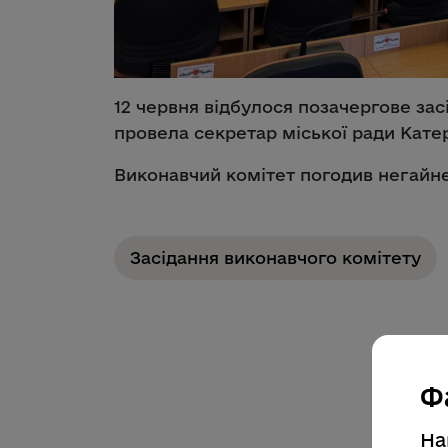
12 червня відбулося позачергове зас
провела секретар міської ради Кат
Виконавчий комітет погодив негайне 
Засідання виконавчого комітету
Ф
На