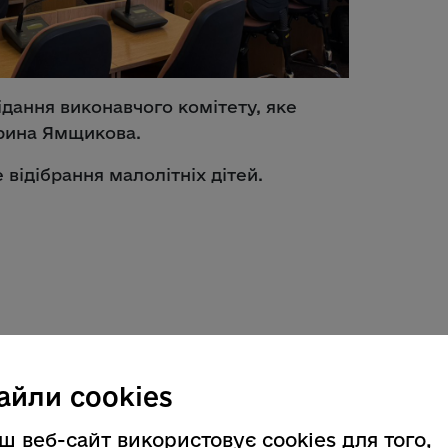
ідання виконавчого комітету, яке
ерина Ямщикова.
відібрання малолітніх дітей.
айли cookies
ш веб-сайт використовує cookies для того,