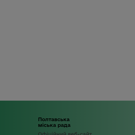
Полтавська
міська рада
Офіційний веб-сайт