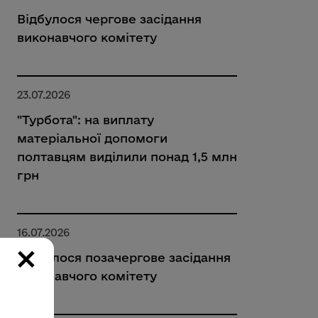
Відбулося чергове засідання
виконавчого комітету
23.07.2026
"Турбота": на виплату
матеріальної допомоги
полтавцям виділили понад 1,5 млн
грн
16.07.2026
×
Відбулося позачергове засідання
виконавчого комітету