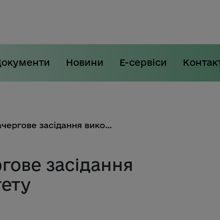
Документи
Новини
Е-сервіси
Контак
Відбулося позачергове засідання виконавчого комітету
гове засідання
тету