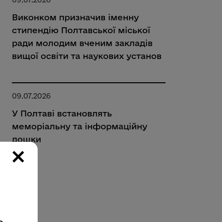
Виконком призначив іменну
стипендію Полтавської міської
ради молодим вченим закладів
вищої освіти та наукових установ
09.07.2026
У Полтаві встановлять
меморіальну та інформаційну
дошки
×
ь