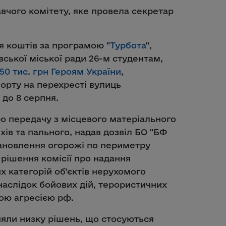
авчого комітету, яке провела секретар
я коштів за програмою "
Турбота
",
ської міської ради 26-м студентам,
50 тис. грн Героям України
,
орту на перехресті вулиць
до 8 серпня.
о передачу з місцевого матеріального
хів та пального, надав дозвіл БО "БФ
тановлення огорожі по периметру
рішення комісії про надання
х категорій об’єктів нерухомого
аслідок бойових дій, терористичних
ною агресією рф.
няли низку рішень, що стосуються