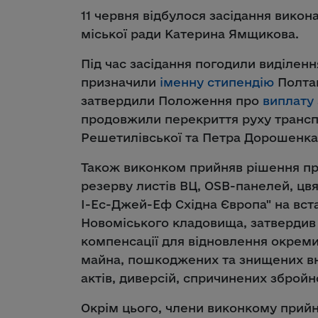
11 червня відбулося засідання викон
міської ради Катерина Ямщикова.
Під час засідання погодили виділенн
призначили
іменну стипендію
Полтав
затвердили Положення про
виплату 
продовжили перекриття руху трансп
Решетилівської та Петра Дорошенка 
Також виконком прийняв рішення пр
резерву листів ВЦ, OSB-панелей, цвя
І-Ес-Джей-Еф Східна Європа" на вс
Новоміського кладовища, затвердив 
компенсації для відновлення окреми
майна, пошкоджених та знищених вн
актів, диверсій, спричинених зброй
Окрім цього, члени виконкому прий