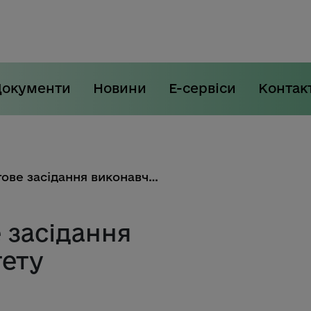
Документи
Новини
Е-сервіси
Контак
Відбулося чергове засідання виконавчого комітету
 засідання
тету