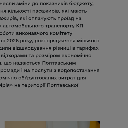
внесли зміни до показників бюджету,
я кількості пасажирів, які мають
ажирів, які оплачують проїзд на
а автомобільного транспорту КП
оботи виконавчого комітету
ртал 2026 року, розпорядження міського
одили відшкодування різниці в тарифах
 відходами та розміром економічно
я, що надаються Полтавським
громади і на послуги з водопостачання
омічно обґрунтованих витрат для
ія» на території Полтавської