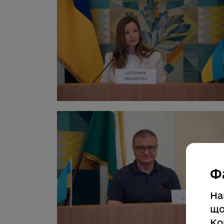
Ф
На
що
Ко