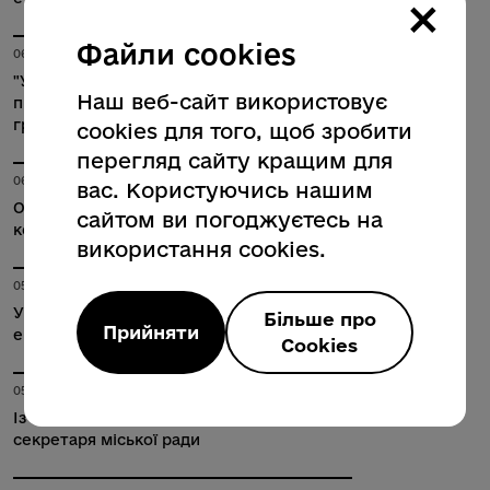
×
Файли cookies
06.08.2026
"Укргазвидобування" реалізовує соціальні
Наш веб-сайт використовує
проєкти у старостатах Полтавської
громади
cookies для того, щоб зробити
перегляд сайту кращим для
06.08.2026
вас. Користуючись нашим
Оголошення Управління майном
сайтом ви погоджуєтесь на
комунальної власності міста
використання cookies.
05.08.2026
У міській раді планують провести
Більше про
Прийняти
екскурсію для молоді громади
Cookies
05.08.2026
Із особистого прийому громадян
секретаря міської ради