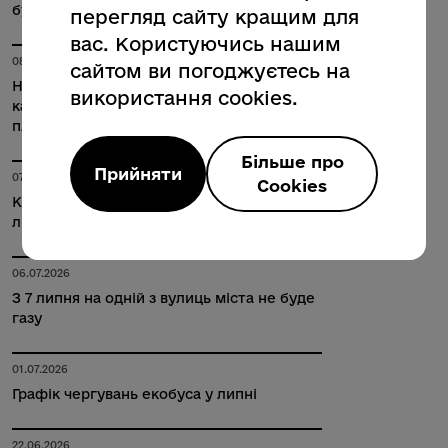
буде газу
перегляд сайту кращим для
вас. Користуючись нашим
08.07.2026
сайтом ви погоджуєтесь на
На модернізацію аварійних
використання cookies.
каналізаційних колекторів Полтави
планують виділити 400 млн грн
Більше про
Прийняти
07.07.2026
Cookies
Картку полтавця вже отримали 280
людей пільгових категорій
06.07.2026
З 7 липня на одній з вулиць міста не буде
газу
01.07.2026
Графік чергувань екобуса у липні
22.06.2026