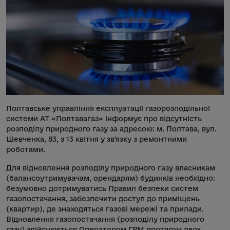
Полтавське управління експлуатації газорозподільної
системи АТ «Полтавагаз» інформує про відсутність
розподілу природного газу за адресою: м. Полтава, вул.
Шевченка, 83, з 13 квітня у зв'язку з ремонтними
роботами.
Для відновлення розподілу природного газу власникам
(балансоутримувачам, орендарям) будинків необхідно:
безумовно дотримуватись Правил безпеки систем
газопостачання, забезпечити доступ до приміщень
(квартир), де знаходяться газові мережі та прилади.
Відновлення газопостачання (розподілу природного
газу) здійснюється Оператором ГРМ протягом двох