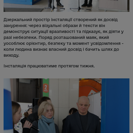
Дзеркальний простір інсталяції створений як досвід
занурення: через візуальні образи й тексти він
демонструє ситуації вразливості та підказує, як діяти у
разі небезпеки. Поряд розташований маяк, який
уособлює орієнтир, безпеку та момент усвідомлення -
коли людина визнає власний досвід і бачить шлях до
виходу.
Інсталяція працюватиме протягом тижня.