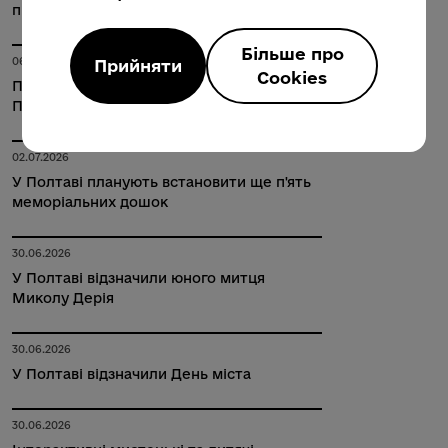
проєктів спільних заходів
Більше про
06.07.2026
Прийняти
Cookies
Привітали з 90-річчям мешканку
Полтавської громади Валентину Співак
02.07.2026
У Полтаві планують встановити ще п'ять
меморіальних дошок
30.06.2026
У Полтаві відзначили юного митця
Миколу Дерія
30.06.2026
У Полтаві відзначили День міста
30.06.2026