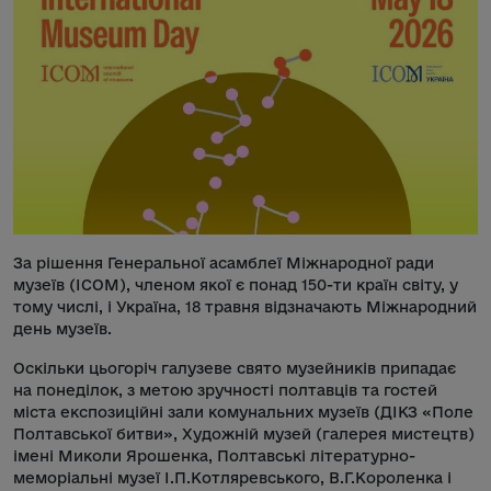
За рішення Генеральної асамблеї Міжнародної ради
музеїв (ІСОМ), членом якої є понад 150-ти країн світу, у
тому числі, і Україна, 18 травня відзначають Міжнародний
день музеїв.
Оскільки цьогоріч галузеве свято музейників припадає
на понеділок, з метою зручності полтавців та гостей
міста експозиційні зали комунальних музеїв (ДІКЗ «Поле
Полтавської битви», Художній музей (галерея мистецтв)
імені Миколи Ярошенка, Полтавські літературно-
меморіальні музеї І.П.Котляревського, В.Г.Короленка і