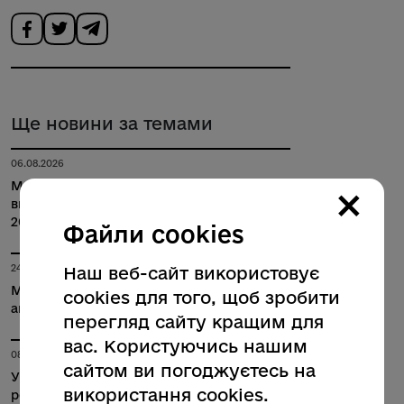
Ще новини за темами
06.08.2026
×
Молодь Полтавської громади пройшла
вишкільно-спортивний табір «Ворскла –
2026»
Файли cookies
24.07.2026
Наш веб-сайт використовує
Музейники вдячні медикам: традиційна
cookies для того, щоб зробити
акція до Дня медичних працівників
перегляд сайту кращим для
вас. Користуючись нашим
08.07.2026
сайтом ви погоджуєтесь на
У Полтавській громаді стартувала
використання cookies.
реалізація заходів - переможців конкурсу