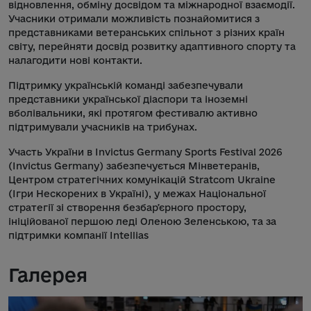
відновлення, обміну досвідом та міжнародної взаємодії.
Учасники отримали можливість познайомитися з
представниками ветеранських спільнот з різних країн
світу, перейняти досвід розвитку адаптивного спорту та
налагодити нові контакти.
Підтримку українській команді забезпечували
представники української діаспори та іноземні
вболівальники, які протягом фестивалю активно
підтримували учасників на трибунах.
Участь України в Invictus Germany Sports Festival 2026
(Invictus Germany) забезпечується Мінветеранів,
Центром стратегічних комунікацій Stratcom Ukraine
(Ігри Нескорених в Україні), у межах Національної
стратегії зі створення безбарʼєрного простору,
ініційованої першою леді Оленою Зеленською, та за
підтримки компанії Intellias
Галерея