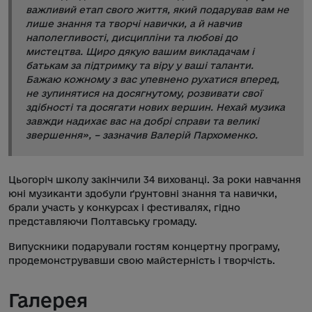
важливий етап свого життя, який подарував вам не
лише знання та творчі навички, а й навчив
наполегливості, дисципліни та любові до
мистецтва. Щиро дякую вашим викладачам і
батькам за підтримку та віру у ваші таланти.
Бажаю кожному з вас упевнено рухатися вперед,
не зупинятися на досягнутому, розвивати свої
здібності та досягати нових вершин. Нехай музика
завжди надихає вас на добрі справи та великі
звершення», – зазначив Валерій Пархоменко.
Цьогоріч школу закінчили 34 вихованці. За роки навчання
юні музиканти здобули ґрунтовні знання та навички,
брали участь у конкурсах і фестивалях, гідно
представляючи Полтавську громаду.
Випускники подарували гостям концертну програму,
продемонструвавши свою майстерність і творчість.
Галерея