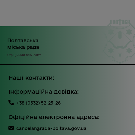
Полтавська
міська рада
Офіційний веб-сайт
Наші контакти:
Інформаційна довідка:
+38 (0532) 52-25-26
Офіційна електронна адреса:
cancelar@rada-poltava.gov.ua