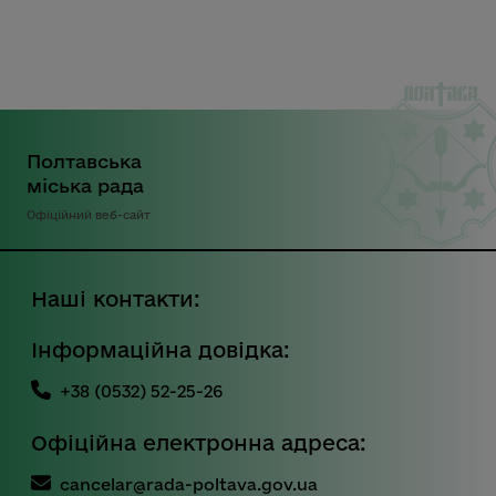
Полтавська
міська рада
Офіційний веб-сайт
Наші контакти:
Інформаційна довідка:
+38 (0532) 52-25-26
Офіційна електронна адреса:
cancelar@rada-poltava.gov.ua