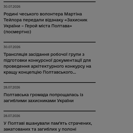
30.07.2026
Родині чеського волонтера Мартіна
Тейлора передали відзнаку «Захисник
України – Герой міста Полтава»
(посмертно)
30.07.2026
Трансляція засідання робочої групи з
підготовки конкурсної документації для
проведення архітектурного конкурсу на
кращу концепцію Полтавського
військового меморіального комплексу
Захисників України на території
28.07.2026
Затуринського кладовища
Полтавська громада попрощалась із
загиблими захисниками України
28.07.2026
У Полтаві вшанували пам’ять страчених,
закатованих та загиблих у полоні