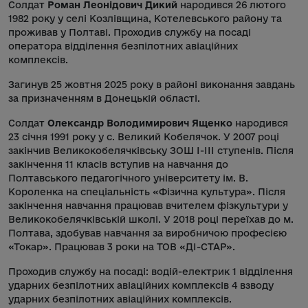
Солдат
Роман Леонідович Дикий
народився 26 лютого
1982 року у селі Козлівщина, Котелевського району та
проживав у Полтаві. Проходив службу на посаді
оператора відділення безпілотних авіаційних
комплексів.
Загинув 25 жовтня 2025 року в районі виконання завдань
за призначенням в Донецькій області.
Солдат
Олександр Володимирович Ященко
народився
23 січня 1991 року у с. Великий Кобелячок. У 2007 році
закінчив Великокобелячківську ЗОШ І-ІІІ ступенів. Після
закінчення 11 класів вступив на навчання до
Полтавського педагогічного університету ім. В.
Короленка на спеціальність «Фізична культура». Після
закінчення навчання працював вчителем фізкультури у
Великокобелячківській школі. У 2018 році переїхав до м.
Полтава, здобував навчання за виробничою професією
«Токар». Працював 3 роки на ТОВ «ДІ-СТАР».
Проходив службу на посаді: водій-електрик 1 відділення
ударних безпілотних авіаційних комплексів 4 взводу
ударних безпілотних авіаційних комплексів.