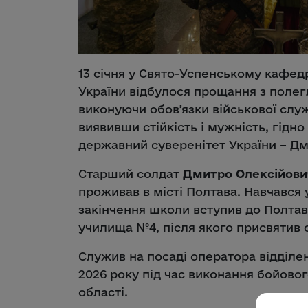
13 січня у Свято-Успенському кафе
України відбулося прощання з полег
виконуючи обовʼязки військової служ
виявивши стійкість і мужність, гідно
державний суверенітет України – Д
Старший солдат
Дмитро Олексійови
проживав в місті Полтава. Навчався 
закінчення школи вступив до Полта
училища №4, після якого присвятив с
Служив на посаді оператора відділен
2026 року під час виконання бойово
області.