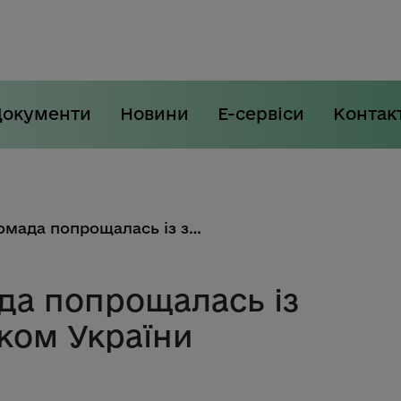
Документи
Новини
Е-сервіси
Контак
Полтавська громада попрощалась із загиблим захисником України
да попрощалась із
ком України