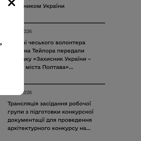
×
захисником України
30.07.2026
Родині чеського волонтера
ь
Мартіна Тейлора передали
відзнаку «Захисник України –
Герой міста Полтава»
(посмертно)
30.07.2026
Трансляція засідання робочої
групи з підготовки конкурсної
документації для проведення
архітектурного конкурсу на
кращу концепцію Полтавського