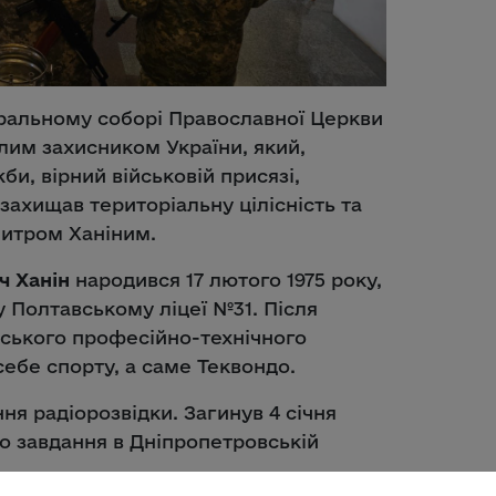
дральному соборі Православної Церкви
лим захисником України, який,
би, вірний військовій присязі,
 захищав територіальну цілісність та
митром Ханіним.
ч Ханін
народився 17 лютого 1975 року,
у Полтавському ліцеї №31. Після
вського професійно-технічного
ебе спорту, а саме Теквондо.
ня радіорозвідки. Загинув 4 січня
го завдання в Дніпропетровській