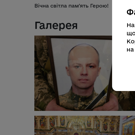
Вічна світла пам'ять Герою!
Ф
Галерея
На
що
Ко
на