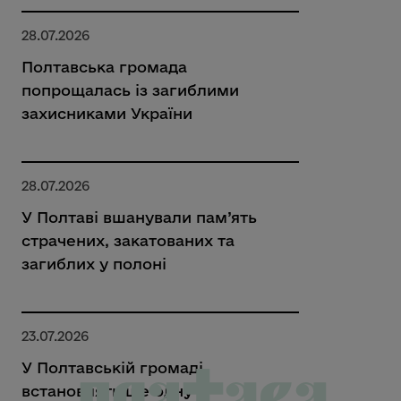
військового меморіального
комплексу Захисників України на
28.07.2026
території Затуринського
Полтавська громада
кладовища
попрощалась із загиблими
захисниками України
28.07.2026
У Полтаві вшанували пам’ять
страчених, закатованих та
загиблих у полоні
23.07.2026
У Полтавській громаді
встановлять ще одну