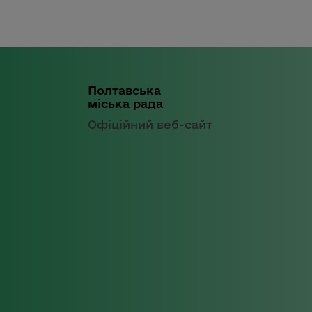
Полтавська
міська рада
Офіційний веб-сайт