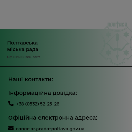
Полтавська
міська рада
Офіційний веб-сайт
Наші контакти:
Інформаційна довідка:
+38 (0532) 52-25-26
Офіційна електронна адреса:
cancelar@rada-poltava.gov.ua