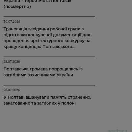
України – Герой міста Полтава»
(посмертно)
30.07.2026
Трансляція засідання робочої групи з
підготовки конкурсної документації для
проведення архітектурного конкурсу на
кращу концепцію Полтавського
військового меморіального комплексу
Захисників України на території
28.07.2026
Затуринського кладовища
Полтавська громада попрощалась із
загиблими захисниками України
28.07.2026
У Полтаві вшанували пам’ять страчених,
закатованих та загиблих у полоні