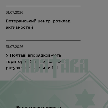
31.07.2026
Ветеранський центр: розклад
активностей
31.07.2026
У Полтаві впорядковують
територію біля пожежно-
рятувальної частини №1
Відділ оперативного