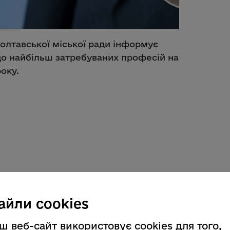
олтавської міської ради інформує
о найбільш затребуваних професій на
року.
айли cookies
щень
ш веб-сайт використовує cookies для того,