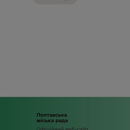
Полтавська
міська рада
Офіційний веб-сайт