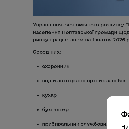
Управління економічного розвитку П
населення Полтавської громади щод
ринку праці станом на 1 квітня 2026 
Серед них:
охоронник
водій автотранспортних засобів
кухар
бухгалтер
Ф
прибиральник службових примі
На