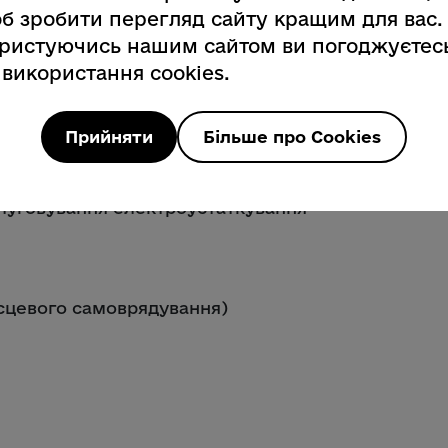
б зробити перегляд сайту кращим для вас.
ристуючись нашим сайтом ви погоджуєтес
 використання cookies.
сподарського (лісогосподарського)
Прийняти
Більше про Cookies
луговування електроустаткування
ісцевого самоврядування)