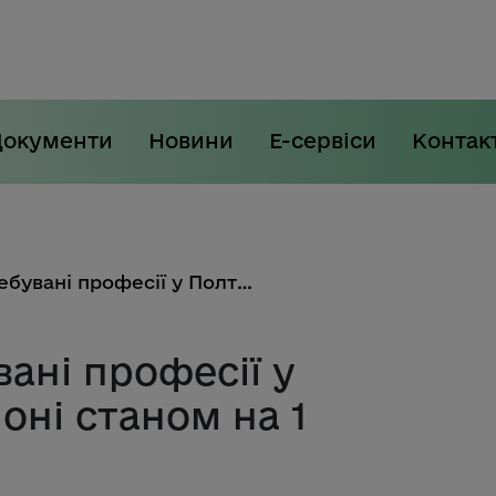
Документи
Новини
Е-сервіси
Контак
Найбільш затребувані професії у Полтавському районі станом на 1 квітня
ані професії у
оні станом на 1