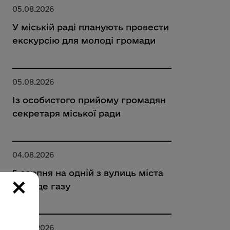
05.08.2026
У міській раді планують провести
екскурсію для молоді громади
05.08.2026
Із особистого прийому громадян
секретаря міської ради
04.08.2026
5 серпня на одній з вулиць міста
×
не буде газу
04.08.2026