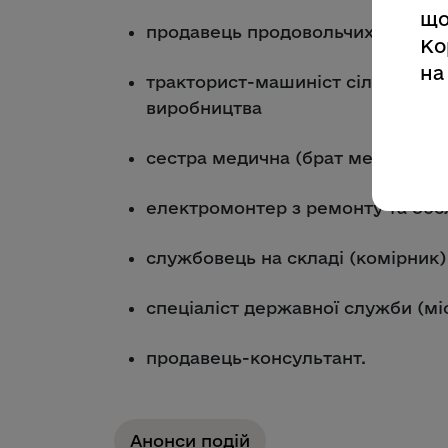
що
продавець продовольчих товарів
Ко
на
тракторист-машиніст сільського
виробництва
сестра медична (брат медичний)
електромонтер з ремонту та обс
службовець на складі (комірник)
спеціаліст державної служби (м
продавець-консультант.
Анонси подій