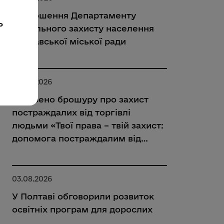
Оголошення Департаменту
ь
соціального захисту населення
Полтавської міської ради
03.08.2026
Створено брошуру про захист
постраждалих від торгівлі
людьми «Твої права – твій захист:
допомога постраждалим від
торгівлі людьми»
03.08.2026
У Полтаві обговорили розвиток
освітніх програм для дорослих