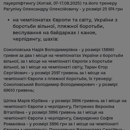
пауерліфтингу (Китай, 07-17.08.2025) та його тренеру
Рагуліну Олександру Олексійовичу - у розмірі 25 974 грн
на чемпіонатах Європи та світу, України з
боротьби вільної, пляжної боротьби,
веслування на байдарках і каное,
черліденгу, шахів
:
Соколовська Надія Володимирівна - у розмірі 138961
гривня за два I місця на чемпіонатах України з боротьби
вільної, за I місце на чемпіонаті Європи з боротьби
вільної, за I місце на чемпіонаті світу, Таран Єгор
Сергійович - у розмірі 2597 гривень за I місце на
чемпіонаті Європи з пляжної боротьби, їх тренеру:
Соколовський Володимир Володимирович - у розмірі
69610 гривень;
Шпіка Марія Юріївна - у розмірі 3896 гривень за I місце на
чемпіонаті Європи з черліденгу, Петренко Вероніка
Віталіївна - у розмірі 3896 гривень за I місце на
чемпіонаті Європи з черліденгу, Свириденко Софія
Романівна - у розмірі 3896 грн за I місце на чемпіонаті
Європи з черліденгу, Прокопенко Владислава Сергіївна -