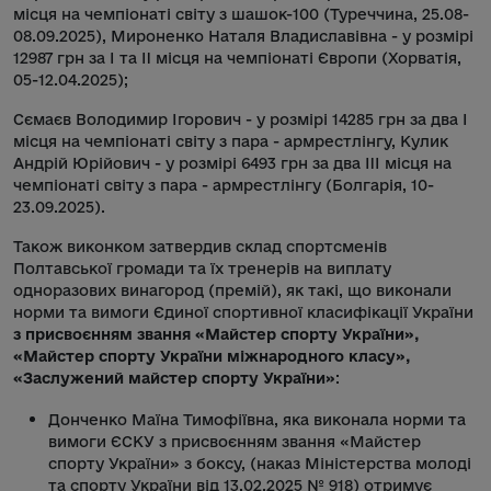
місця на чемпіонаті світу з шашок-100 (Туреччина, 25.08-
08.09.2025), Мироненко Наталя Владиславівна - у розмірі
12987 грн за I та II місця на чемпіонаті Європи (Хорватія,
05-12.04.2025);
Сємаєв Володимир Ігорович - у розмірі 14285 грн за два I
місця на чемпіонаті світу з пара - армрестлінгу, Кулик
Андрій Юрійович - у розмірі 6493 грн за два III місця на
чемпіонаті світу з пара - армрестлінгу (Болгарія, 10-
23.09.2025).
Також виконком затвердив склад спортсменів
Полтавської громади та їх тренерів на виплату
одноразових винагород (премій), як такі, що виконали
норми та вимоги Єдиної спортивної класифікації України
з присвоєнням звання «Майстер спорту України»,
«Майстер спорту України міжнародного класу»,
«Заслужений майстер спорту України»
:
Донченко Маїна Тимофіївна, яка виконала норми та
вимоги ЄСКУ з присвоєнням звання «Майстер
спорту України» з боксу, (наказ Міністерства молоді
та спорту України від 13.02.2025 № 918) отримує