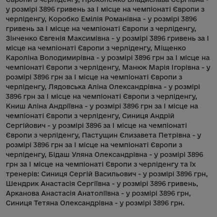
у розмірі 3896 гривень за I місце на чемпіонаті Європи з
черліденгу, Коробко Емілія Романівна - у розмірі 3896
гривень за I місце на чемпіонаті Європи з черліденгу,
Зінченко Євгенія Максимівна - у розмірі 3896 гривень за I
місце на чемпіонаті Європи з черліденгу, Міщенко
Кароліна Володимирівна - у розмірі 3896 грн за I місце на
чемпіонаті Європи з черліденгу, Манюк Марія Ігорівна - у
розмірі 3896 грн за I місце на чемпіонаті Європи з
черліденгу, Лядовська Аліна Олександрівна - у розмірі
3896 грн за I місце на чемпіонаті Європи з черліденгу,
Книш Аліна Андріївна - у розмірі 3896 грн за I місце на
чемпіонаті Європи з черліденгу, Синиця Андрій
Сергійович - у розмірі 3896 за I місце на чемпіонаті
Європи з черліденгу, Пастущин Єлизавета Петрівна - у
розмірі 3896 грн за I місце на чемпіонаті Європи з
черліденгу, Бідаш Уляна Олександрівна - у розмірі 3896
грн за I місце на чемпіонаті Європи з черліденгу та їх
тренерів: Синиця Сергій Васильович - у розмірі 3896 грн,
Шендрик Анастасія Сергіївна - у розмірі 3896 гривень,
Арканова Анастасія Анатоліївна - у розмірі 3896 грн,
Синиця Тетяна Олександрівна - у розмірі 3896 грн.