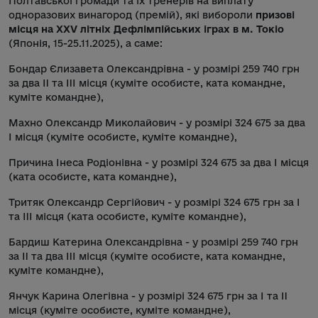
Полтавської громади та їх тренерів на виплату
одноразових винагород (премій), які вибороли
призові
місця на XXV літніх Дефлімпійських іграх в м. Токіо
(Японія, 15-25.11.2025), а саме:
Бондар Єлизавета Олександрівна - у розмірі 259 740 грн
за два II та III місця (куміте особисте, ката командне,
куміте командне),
Махно Олександр Миколайович - у розмірі 324 675 за два
I місця (куміте особисте, куміте командне),
Причина Інеса Родіонівна - у розмірі 324 675 за два I місця
(ката особисте, ката командне),
Тритяк Олександр Сергійович - у розмірі 324 675 грн за I
та III місця (ката особисте, куміте командне),
Бардиш Катерина Олександрівна - у розмірі 259 740 грн
за II та два III місця (куміте особисте, ката командне,
куміте командне),
Янчук Карина Олегівна - у розмірі 324 675 грн за I та II
місця (куміте особисте, куміте командне),