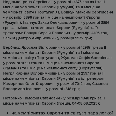
Неділько Ірина Сергіївна - у розмірі 14675 грн за I та II
місце на чемпіонаті Європи (Румунія) та II місце на
чемпіонаті світу (Португалія), Бовкун Максим Сергійович
- у розмірі 3896 грн за I місце на чемпіонаті Європи
(Румунія), Іванчук Захар Олександрович - у розмірі 3896
грн за I місце на чемпіонаті Європи (Румунія) та їх
тренерам: Бовкун Сергій Павлович - у розмірі 4493 грн,
Загній Дмитро Андрійович - у розмірі 5532 грн;
Верблюд Ярослав Вікторович - у розмірі 12987 грн за II
місце на чемпіонаті Європи (Румунія) та I місце на
чемпіонаті світу (Португалія), Жушман Софія Євгенівна -
у розмірі 9090 грн за II місце на чемпіонаті Європи
(Румунія) та I місце на чемпіонаті світу (Португалія),
Негря Карина Володимирівна - у розмірі 2597 грн за II
місце на чемпіонаті Європи (Румунія) та їх тренерам:
Камерилов Олег Єгорович - у розмірі 7012 грн, Сазонов
Володимир Іванович - у розмірі 1818 грн;
Петренко Тимофій Євгенович - у розмірі 1948 грн за II
місце на чемпіонаті Європи (Греція, 04-08.08.2025);
на чемпіонатах Європи та світу: з пара легкої