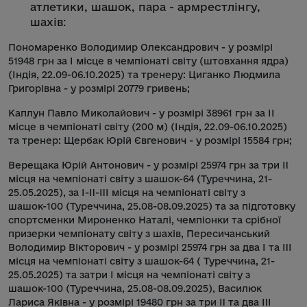
атлетики, шашок, пара - армрестлінгу,
шахів
:
Пономаренко Володимир Олександрович - у розмірі
51948 грн за І місце в чемпіонаті світу (штовхання ядра)
(Індія, 22.09-06.10.2025) та тренеру: Циганко Людмила
Григорівна - у розмірі 20779 гривень;
Каплун Павло Миколайович - у розмірі 38961 грн за ІІ
місце в чемпіонаті світу (200 м) (Індія, 22.09-06.10.2025)
та тренер: Щербак Юрій Євгенович - у розмірі 15584 грн;
Верещака Юрій Антонович - у розмірі 25974 грн за три II
місця на чемпіонаті світу з шашок-64 (Туреччина, 21-
25.05.2025), за І-II-III місця на чемпіонаті світу з
шашок-100 (Туреччина, 25.08-08.09.2025) та за підготовку
спортсменки Мироненко Наталі, чемпіонки та срібної
призерки чемпіонату світу з шахів, Пересичанський
Володимир Вікторович - у розмірі 25974 грн за два I та III
місця на чемпіонаті світу з шашок-64 ( Туреччина, 21-
25.05.2025) та затри I місця на чемпіонаті світу з
шашок-100 (Туреччина, 25.08-08.09.2025), Василюк
Лариса Яківна - у розмірі 19480 грн за три II та два III