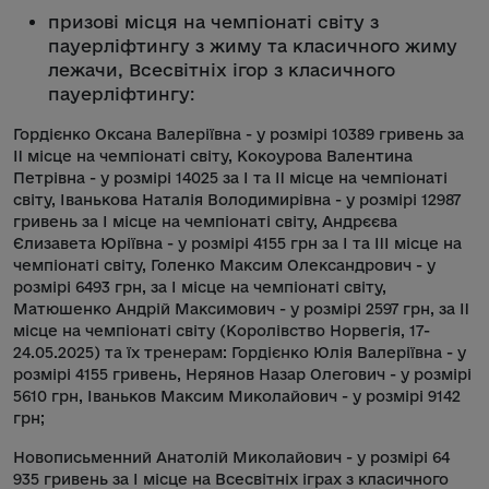
призові місця на чемпіонаті світу з
пауерліфтингу з жиму та класичного жиму
лежачи, Всесвітніх ігор з класичного
пауерліфтингу
:
Гордієнко Оксана Валеріївна - у розмірі 10389 гривень за
II місце на чемпіонаті світу, Кокоурова Валентина
Петрівна - у розмірі 14025 за I та II місце на чемпіонаті
світу, Іванькова Наталія Володимирівна - у розмірі 12987
гривень за I місце на чемпіонаті світу, Андрєєва
Єлизавета Юріївна - у розмірі 4155 грн за I та III місце на
чемпіонаті світу, Голенко Максим Олександрович - у
розмірі 6493 грн, за I місце на чемпіонаті світу,
Матюшенко Андрій Максимович - у розмірі 2597 грн, за II
місце на чемпіонаті світу (Королівство Норвегія, 17-
24.05.2025) та їх тренерам: Гордієнко Юлія Валеріївна - у
розмірі 4155 гривень, Нерянов Назар Олегович - у розмірі
5610 грн, Іваньков Максим Миколайович - у розмірі 9142
грн;
Новописьменний Анатолій Миколайович - у розмірі 64
935 гривень за І місце на Всесвітніх іграх з класичного