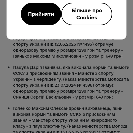
тренер - Бариш Олег Миколайович - у розмірі 4545
грн;
Більше про
Прийняти
Cookies
Трухін Дмитро Олександрович, який виконав норми
та вимоги ЄСКУ з присвоєнням звання «Майстер
спорту України міжнародного класу» з
пауерліфтингу, (наказ Міністерства молоді та
спорту України від 12.03.2025 № 1495) отримує
одноразову премію у розмірі 1298 грн та тренеру -
Іваньков Максим Миколайович - у розмірі 649 грн;
Пацула Дарія Іванівна, яка виконала норми та вимоги
ЄСКУ з присвоєнням звання «Майстер спорту
України» з черліденгу, (наказ Міністерства молоді та
спорту України від 23.07.2024 № 4598) отримує
одноразову премію у розмірі 1298 грн та тренеру -
Синиця Сергій Васильович - у розмірі 649 грн;
Голенко Максим Олександрович вихованець, який
виконав норми та вимоги ЄСКУ з присвоєнням
звання «Майстер спорту України міжнародного
класу» з пауерліфтингу, (наказ Міністерства молоді
та спорту України від 15.05.2025 № 2953) отримує