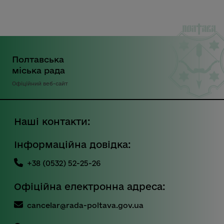
Полтавська
міська рада
Офіційний веб-сайт
Наші контакти:
Інформаційна довідка:
+38 (0532) 52-25-26
Офіційна електронна адреса:
cancelar@rada-poltava.gov.ua