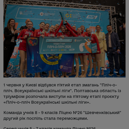
1 червня у Києві відбувся п'ятий етап змагань "Пліч-о-
пліч. Всеукраїнські шкільні ліги". Полтавська область із
тріумфом розпочала виступи на п'ятому етапі проєкту
«Пліч-о-пліч Всеукраїнські шкільні ліги».
Команда учнів 8 - 9 класів Ліцею №26 "Шевченківський"
другий рік поспіль стала переможцями.
Серед учнів 5 - 7 класів команда Ліцею №26