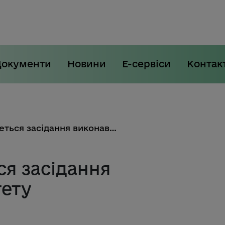
Документи
Новини
Е-сервіси
Контак
9 липня відбудеться засідання виконавчого комітету
ся засідання
тету