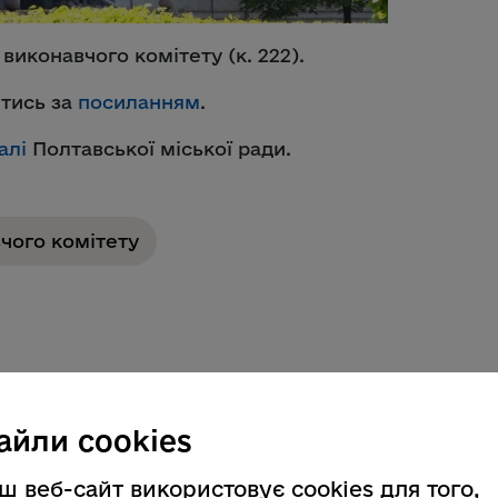
 виконавчого комітету (к. 222).
тись за
посиланням
.
алі
Полтавської міської ради.
чого комітету
айли cookies
ш веб-сайт використовує cookies для того,