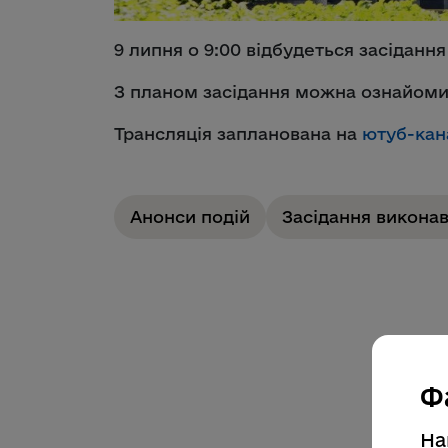
9 липня о 9:00 відбудеться засідання
З планом засідання можна ознайоми
Трансляція запланована на
ютуб-кан
Анонси подій
Засідання виконав
Ф
На