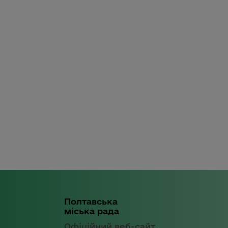
Полтавська
міська рада
Офіційний веб-сайт