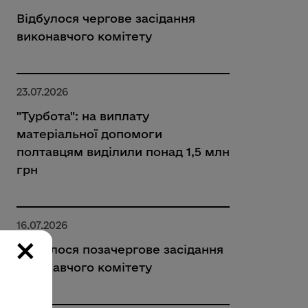
Відбулося чергове засідання
виконавчого комітету
23.07.2026
"Турбота": на виплату
матеріальної допомоги
полтавцям виділили понад 1,5 млн
грн
16.07.2026
×
Відбулося позачергове засідання
виконавчого комітету