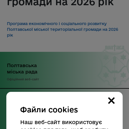
громади на 2026 рік
Програма економічного і соціального розвитку
Полтавської міської територіальної громади на 2026
рік
Полтавська
міська рада
Офіційний веб-сайт
×
Наші контакти:
Файли cookies
Інформаційна довідка:
Наш веб-сайт використовує
+38 (0532) 52-25-26